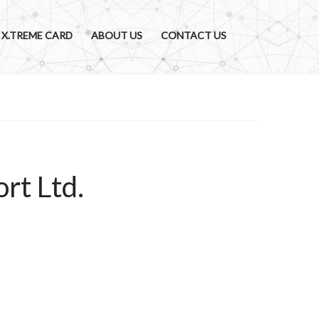
X.TREME CARD
ABOUT US
CONTACT US
rt Ltd.